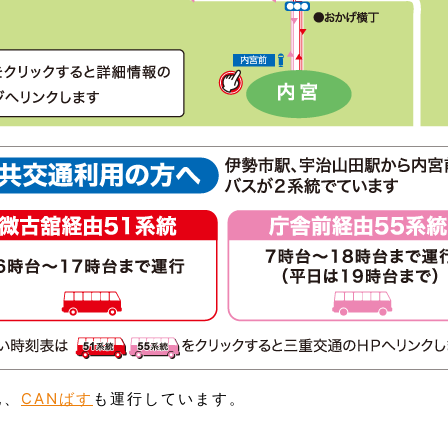
他、
CANばす
も運行しています。